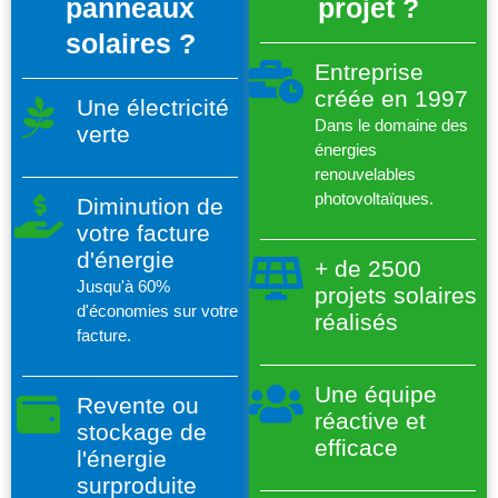
panneaux
projet ?
solaires ?
Entreprise
créée en 1997
Une électricité
Dans le domaine des
verte
énergies
renouvelables
photovoltaïques.
Diminution de
votre facture
d'énergie
+ de 2500
Jusqu'à 60%
projets solaires
d'économies sur votre
réalisés
facture.
Une équipe
Revente ou
réactive et
stockage de
efficace
l'énergie
surproduite