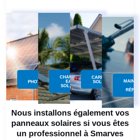
CHAUFFE
PANNEAU
CARPORT
MAINT
EAU
PHOTOVOLTAÏQUE
SOLAIRE
SOLAIRE
RÉPAR
Nous installons également vos
panneaux solaires si vous êtes
un professionnel à Smarves