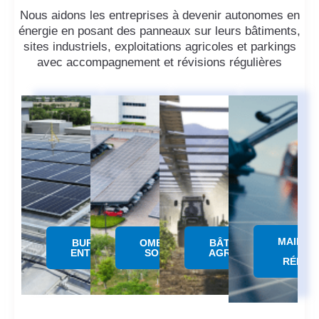
Nous aidons les entreprises à devenir autonomes en
énergie en posant des panneaux sur leurs bâtiments,
sites industriels, exploitations agricoles et parkings
avec accompagnement et révisions régulières
MAINTE
BUREAUX &
OMBRIERE
BÂTIMENTS
&
ENTREPÔTS
SOLAIRE
AGRICOLES
RÉPAR