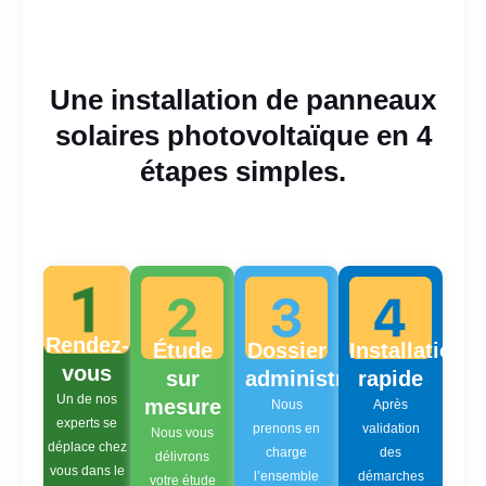
Une installation de panneaux
solaires photovoltaïque en 4
étapes simples.
Rendez-
Étude
Dossier
Installation
vous
sur
administratif
rapide
Un de nos
mesure
Nous
Après
experts se
prenons en
validation
Nous vous
déplace chez
charge
des
délivrons
vous dans le
l’ensemble
démarches
votre étude