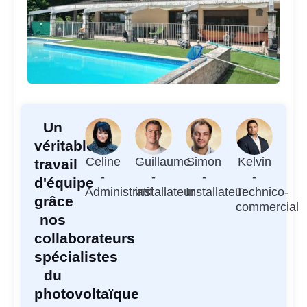
Un
véritable
Celine
Guillaume
Simon
Kelvin
travail
-
-
-
-
d'équipe
Administratif
installateur
Installateur
Technico-
grâce
commercial
nos
collaborateurs
spécialistes
du
photovoltaïque