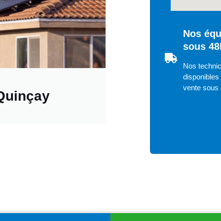
Nos équi
sous 48
Nos technic
disponibles 
vente sous
Quinçay