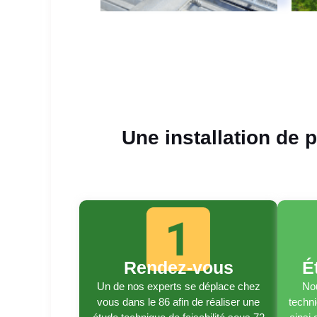
Une installation de 
Rendez-vous
É
Un de nos experts se déplace chez
Nou
vous dans le 86 afin de réaliser une
techni