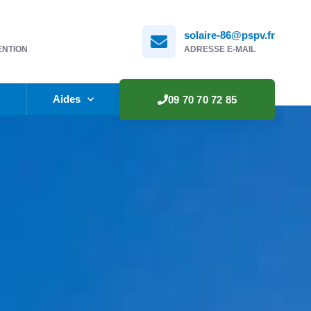
solaire-86@pspv.fr
ENTION
ADRESSE E-MAIL
e
Aides
09 70 70 72 85