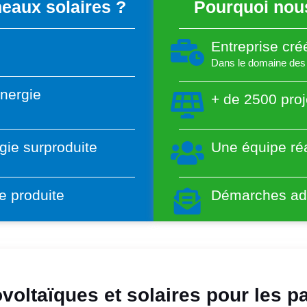
eaux solaires ?
Pourquoi nous
Entreprise cr
Dans le domaine des 
énergie
+ de 2500 proj
gie surproduite
Une équipe réa
e produite
Démarches adm
voltaïques et solaires pour les pa