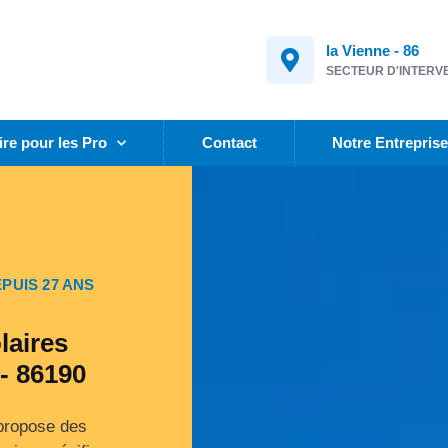
la Vienne - 86
SECTEUR D'INTERV
ire pour les Pro
Contact
Notre Entrepris
PUIS 27 ANS
laires
- 86190
 propose des