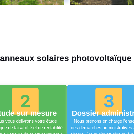
panneaux solaires photovoltaïque
tude sur mesure
Dossier administr
s vous délivrons votre étude
Nous prenons en charge l’ens
que de faisabilité et de rentabilité
des démarches administratives 