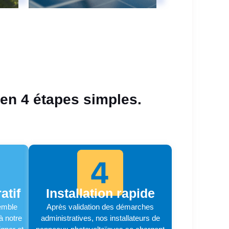
 en 4 étapes simples.
atif
Installation rapide
emble
Après validation des démarches
à notre
administratives, nos installateurs de