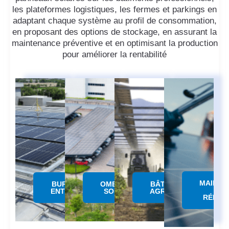
les plateformes logistiques, les fermes et parkings en
adaptant chaque système au profil de consommation,
en proposant des options de stockage, en assurant la
maintenance préventive et en optimisant la production
pour améliorer la rentabilité
MAINTE
BUREAUX &
OMBRIERE
BÂTIMENTS
&
ENTREPÔTS
SOLAIRE
AGRICOLES
RÉPAR