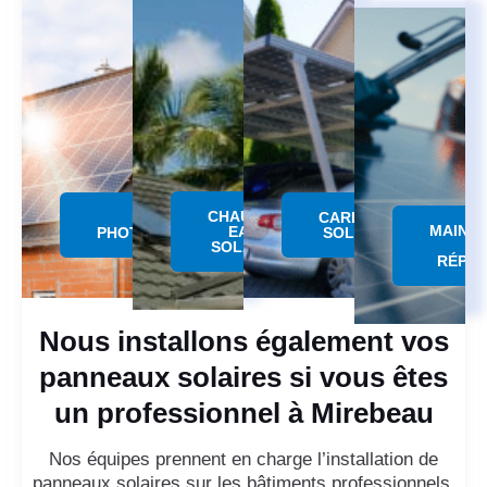
CHAUFFE
PANNEAU
CARPORT
MAINT
EAU
PHOTOVOLTAÏQUE
SOLAIRE
SOLAIRE
RÉPAR
Nous installons également vos
panneaux solaires si vous êtes
un professionnel à Mirebeau
Nos équipes prennent en charge l’installation de
panneaux solaires sur les bâtiments professionnels,