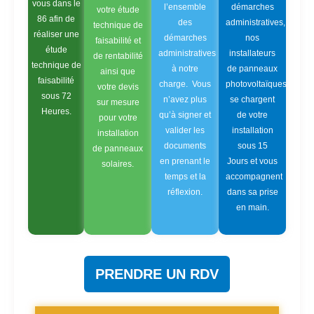
vous dans le
l’ensemble
démarches
votre étude
86 afin de
des
administratives,
technique de
réaliser une
démarches
nos
faisabilité et
étude
administratives
installateurs
de rentabilité
technique de
à notre
de panneaux
ainsi que
faisabilité
charge. Vous
photovoltaïques
votre devis
sous 72
n’avez plus
se chargent
sur mesure
Heures.
qu’à signer et
de votre
pour votre
valider les
installation
installation
documents
sous 15
de panneaux
en prenant le
Jours et vous
solaires.
temps et la
accompagnent
réflexion.
dans sa prise
en main.
PRENDRE UN RDV