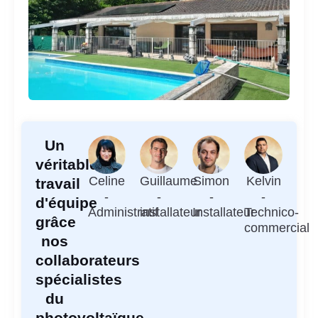
Un
véritable
Celine
Guillaume
Simon
Kelvin
travail
-
-
-
-
d'équipe
Administratif
installateur
Installateur
Technico-
grâce
commercial
nos
collaborateurs
spécialistes
du
photovoltaïque