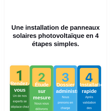
Une installation de panneaux
solaires photovoltaïque en 4
étapes simples.
Rendez-
Étude
Dossier
Installation
vous
sur
administratif
rapide
Un de nos
mesure
Nous
Après
experts se
prenons en
validation
Nous vous
déplace chez
charge
des
délivrons